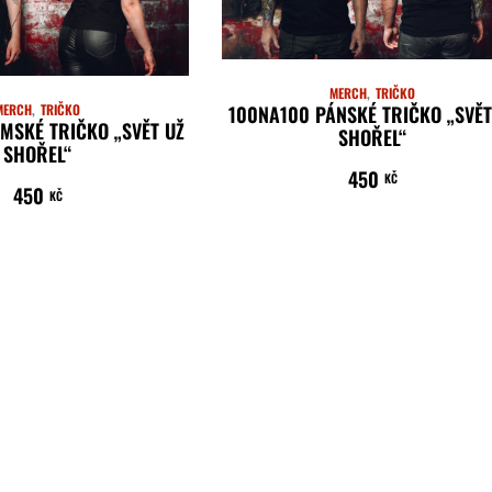
MERCH
TRIČKO
100NA100 PÁNSKÉ TRIČKO „SVĚT
MERCH
TRIČKO
MSKÉ TRIČKO „SVĚT UŽ
SHOŘEL“
SHOŘEL“
450
KČ
450
VÝBĚR MOŽNOSTÍ
KČ