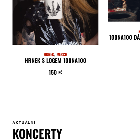
100NA100 DÁ
HRNEK
MERCH
HRNEK S LOGEM 100NA100
150
PŘIDAT DO KOŠÍKU
KČ
AKTUÁLNÍ
KONCERTY