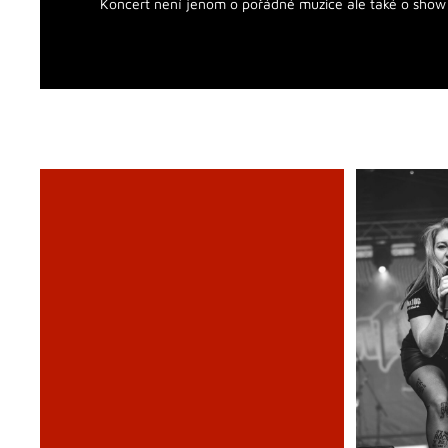
Koncert není jenom o pořádné muzice ale také o show 