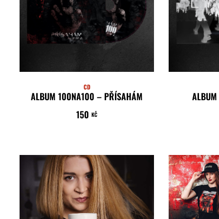
CD
ALBUM 100NA100 – PŘÍSAHÁM
ALBUM 
150
ČTĚTE VÍCE
KČ