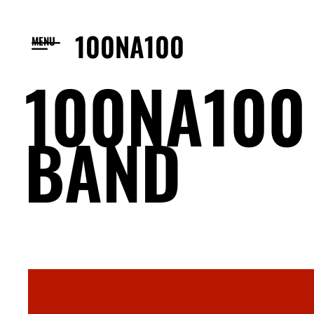
100NA100
MENU
100NA10
BAND