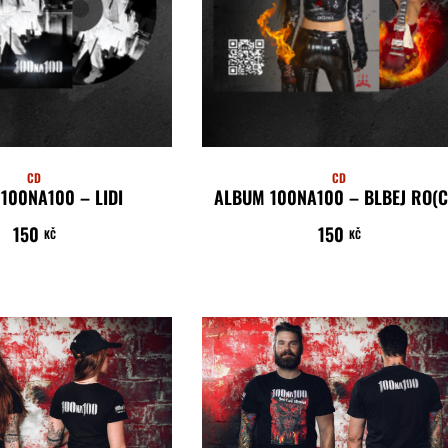
CD
CD
100NA100 – LIDI
ALBUM 100NA100 – BLBEJ RO(C
150
150
ČTĚTE VÍCE
KČ
KČ