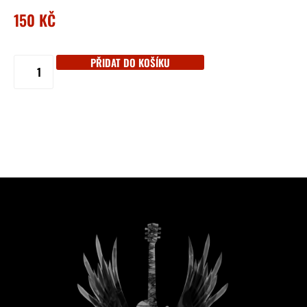
150
KČ
PŘIDAT DO KOŠÍKU