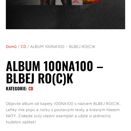
Domů
/
CD
/ ALBUM 100NA100 – BLBEJ RO(C)K
ALBUM 100NA100 –
BLBEJ RO(C)K
KATEGORIE:
CD
Objevte album od kapely 100NA100 s názvem BLBEJ RO(C)K.
Lehký mix popu a rocku s poutavými texty a krásným hlasem
NATY. Získejte svůj vlastní exemplář a užijte si jedinečný
hudební zážitek!