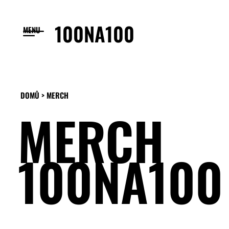
100NA100
MENU
DOMŮ > MERCH
MERCH
100NA100