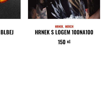
HRNEK
MERCH
 BLBEJ
HRNEK S LOGEM 100NA100
150
KČ
PŘIDAT DO 
PŘIDAT DO KOŠÍKU