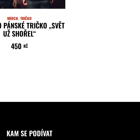
MERCH
TRIČKO
0 PÁNSKÉ TRIČKO „SVĚT
UŽ SHOŘEL“
450
KČ
VÝBĚR MOŽNOSTÍ
KAM SE PODÍVAT