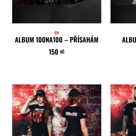
CD
ALBUM 100NA100 – PŘÍSAHÁM
ALBU
150
KČ
ČTĚTE VÍCE