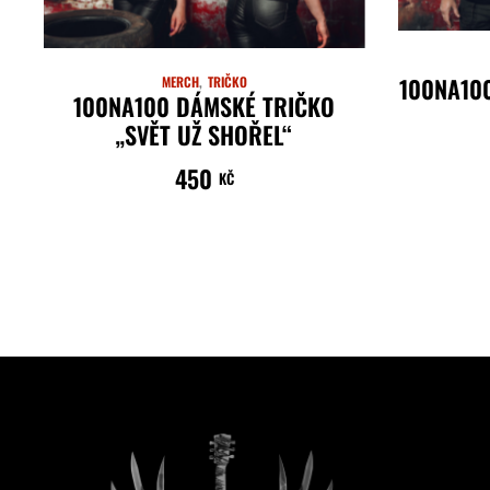
100NA10
MERCH
TRIČKO
100NA100 DÁMSKÉ TRIČKO
„SVĚT UŽ SHOŘEL“
450
KČ
VÝBĚR MOŽNOSTÍ