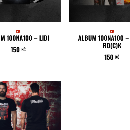
CD
CD
M 100NA100 – LIDI
ALBUM 100NA100 –
RO(C)K
150
KČ
ČTĚTE VÍCE
150
KČ